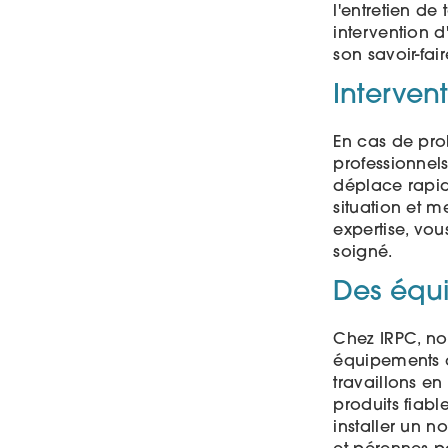
l'entretien de
intervention 
son savoir-fai
Interven
En cas de prob
professionnels
déplace rapid
situation et m
expertise, vous
soigné.
Des équi
Chez IRPC, no
équipements q
travaillons e
produits fiabl
installer un 