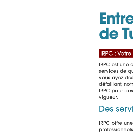
Entr
de Tu
IRPC : Votre
IRPC est une 
services de q
vous ayez des
défaillant, no
IRPC pour des 
vigueur.
Des serv
IRPC offre une
professionnels