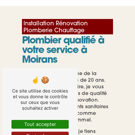
Installation Rénovation
Plomberie Chauffage
Plombier qualifié à
votre service à
Moirans
Je suis dans le domaine de la
plomberie
depuis plus de 20 ans.
Grâce à mon savoir-faire, je vous
Ce site utilise des cookies
garantis des prestations de qualité
et vous donne le contrôle
en neuf comme en rénovation.
sur ceux que vous
J’utilise des équipements sanitaires
souhaitez activer
de grandes marques, comme
Grohe, Thermor ou Hammel.
Tout accepter
Pour votre satisfaction, je tiens