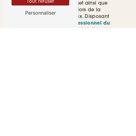
Tout refuser
compte de votre budget ainsi que
des normes sanitaires lors de la
Personnaliser
réalisation des travaux
. Disposant
de la certification
Professionnel du
Gaz
, j’effectue aussi l’installation de
chaudières à gaz.
Je suis disponible
7j/7
et peux
intervenir chez vous ou dans votre
local professionnel à Grenoble, à
Saint-Égrève, à Voiron, à Moirans, à
Tullins, à Voreppe ou alentour.
Contactez-moi