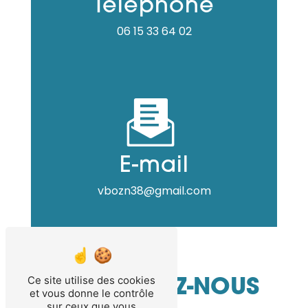
Téléphone
06 15 33 64 02
E-mail
vbozn38@gmail.com
Ce site utilise des cookies
CONTACTEZ-NOUS
et vous donne le contrôle
sur ceux que vous